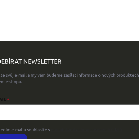
EBÍRAT NEWSLETTER
žte svůj e-mail a my vám budeme zasílat informace o nových produktech
em e-shopu.
AIL
žením e-mailu souhlasíte s
podmínkami ochrany osobních údajů