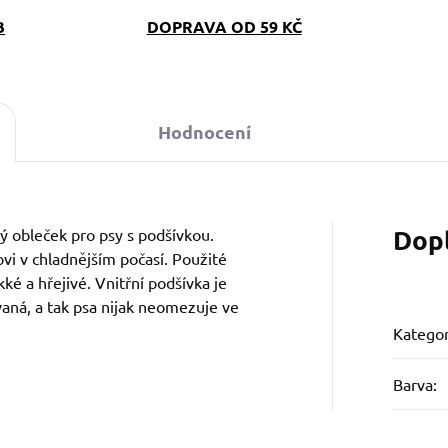
B
DOPRAVA OD 59 KČ
Hodnocení
Dop
 obleček pro psy s podšívkou.
ovi v chladnějším počasí. Použité
ké a hřejivé. Vnitřní podšívka je
vaná, a tak psa nijak neomezuje ve
Kategor
Barva
: