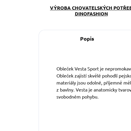
VÝROBA CHOVATELSKÝCH POTŘE
DINOFASHION
Popis
Obleček Vesta Sport je nepromokavý
Obleček zajistí skvělé pohodlí pejsk
materiály jsou odolné, příjemně měk
z bavlny. Vesta je anatomicky tvaro
svobodném pohybu.