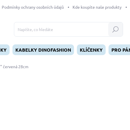
Podmínky ochrany osobních údajů
Kde koupíte naše produkty
Hledat
ÍKY
KABELKY DINOFASHION
KLÍČENKY
PRO PÁ
T" červená 28cm
dnocení
239 Kč
Měrná
SKLADEM
(1 KS)
cena:
MŮŽEME DORUČIT DO:
12.8.2
−