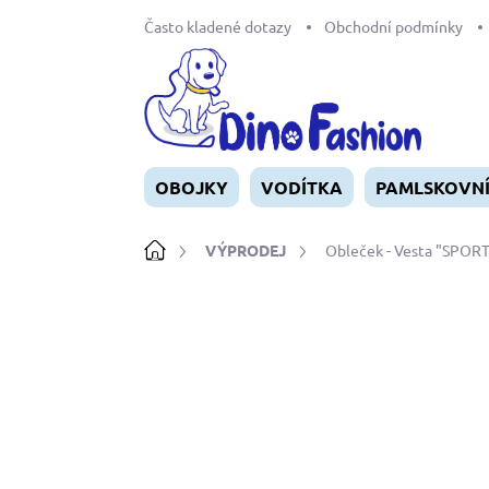
Přejít
Často kladené dotazy
Obchodní podmínky
na
obsah
OBOJKY
VODÍTKA
PAMLSKOVN
Domů
VÝPRODEJ
Obleček - Vesta "SPOR
Neohodnoceno
Podrobnosti ho