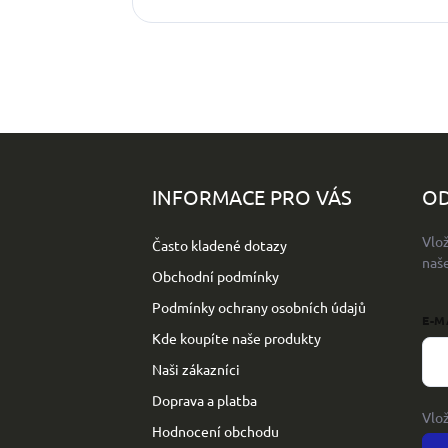
Z
á
p
INFORMACE PRO VÁS
OD
a
t
Vlo
Často kladené dotazy
í
naš
Obchodní podmínky
Podmínky ochrany osobních údajů
E-M
Kde koupíte naše produkty
Naši zákazníci
Doprava a platba
Vlo
Hodnocení obchodu