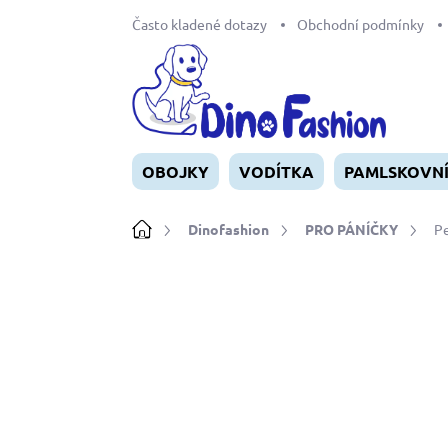
Přejít
Často kladené dotazy
Obchodní podmínky
na
obsah
OBOJKY
VODÍTKA
PAMLSKOVN
Domů
Dinofashion
PRO PÁNÍČKY
Pe
Neohodnoceno
Podrobnosti ho