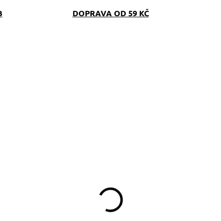
B
DOPRAVA OD 59 KČ
SKLADEM
(>5 KS)
amlskovník se
ménem na přání
390 Kč