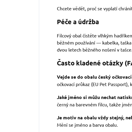
Chcete vědět, proč se vyplatí chrán
Péče a údržba
Filcový obal čistěte vlhkým hadříke
běžném používání — kabelka, taška n
dvou letech běžného nošení v tašce
Často kladené otázky (
Vejde se do obalu český očkovací
očkovací průkaz (EU Pet Passport), 
Jaké jméno si můžu nechat natisk
černý na barevném filcu, takže jmén
Je motiv na obalu vždy stejný, ne
Mění se jméno a barva obalu.