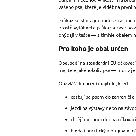
vašeho psa, které je vidět na první 
Průkaz se shora jednoduše zasune do
prostě vytáhnete průkaz a zase ho z
ohýbají v tašce — s tímhle obalem n
Pro koho je obal určen
Obal sedí na standardní EU očkovací 
majitele jakéhokoliv psa — motiv je
Obzvlášť ho ocení majitelé, kteří:
cestují se psem do zahraničí a
jezdí na výstavy nebo na závo
chtějí mít pouzdro na očkovac
hledají praktický a originální 