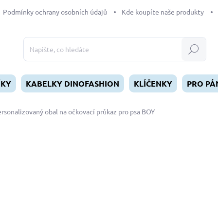
Podmínky ochrany osobních údajů
Kde koupíte naše produkty
Hledat
ÍKY
KABELKY DINOFASHION
KLÍČENKY
PRO PÁ
rsonalizovaný obal na očkovací průkaz pro psa BOY
dnocení
249 Kč
Měrná
ZVOLTE VARIANTU
cena:
BARVA
MŮŽEME DORUČIT DO:
ZVOL