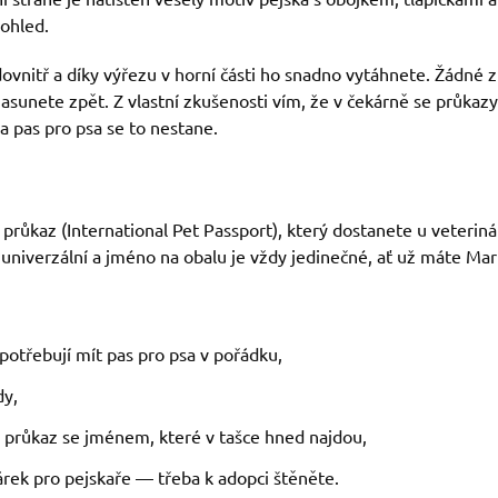
pohled.
vnitř a díky výřezu v horní části ho snadno vytáhnete. Žádné 
asunete zpět. Z vlastní zkušenosti vím, že v čekárně se průkaz
a pas pro psa se to nestane.
průkaz (International Pet Passport), který dostanete u veteriná
 univerzální a jméno na obalu je vždy jedinečné, ať už máte Ma
 potřebují mít pas pro psa v pořádku,
dy,
í průkaz se jménem, které v tašce hned najdou,
dárek pro pejskaře — třeba k adopci štěněte.