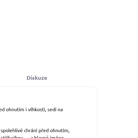
Diskuze
d ohnutím i vlhkostí, sedí na
 spolehlivě chrání před ohnutím,
a stříkačkou — a hlavně jméno