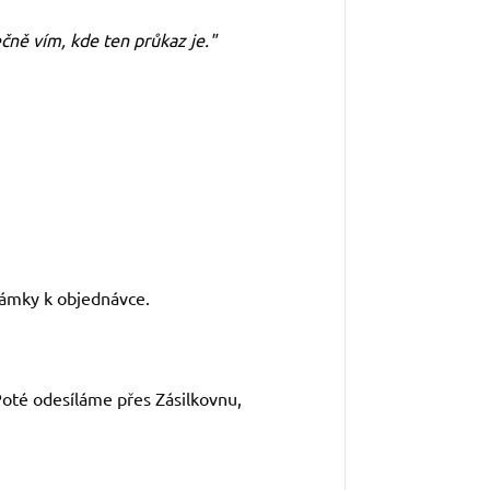
čně vím, kde ten průkaz je."
námky k objednávce.
Poté odesíláme přes Zásilkovnu,