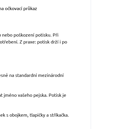
na očkovací průkaz
u nebo poškození potisku. Při
řebení. Z praxe: potisk drží i po
esně na standardní mezinárodní
t jméno vašeho pejska. Potisk je
ek s obojkem, tlapičky a stříkačka.