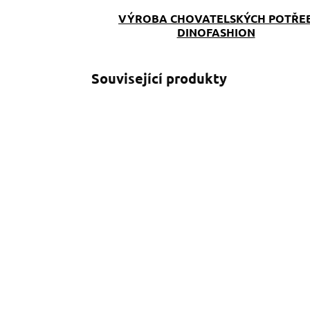
VÝROBA CHOVATELSKÝCH POTŘE
DINOFASHION
Související produkty
SKLADEM
(>5 KS)
Ledvinka na pamlsky
P
Splash
j
790 Kč