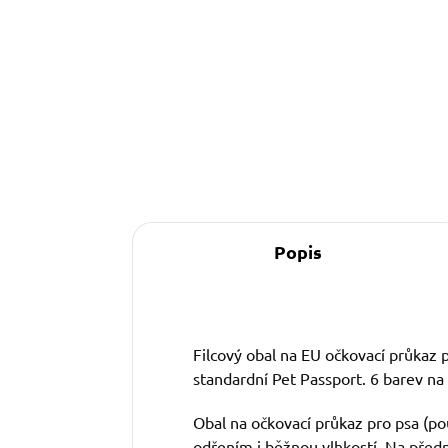
Do košíku
Popis
Filcový obal na EU očkovací průkaz 
standardní Pet Passport. 6 barev na
Obal na očkovací průkaz pro psa (po
odřením i běžnou vlhkostí. Na předn