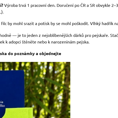
í?
Výroba trvá 1 pracovní den. Doručení po ČR a SR obvykle 2–
).
ilc by mohl srazit a potisk by se mohl poškodit. Vlhký hadřík na
odně — je to jeden z nejoblíbenějších dárků pro pejskaře. Stač
ek k adopci štěněte nebo k narozeninám pejska.
jska do poznámky a objednejte