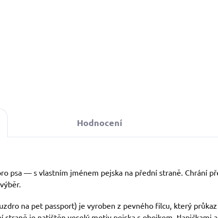
Do košíku
Hodnocení
pro psa — s vlastním jménem pejska na přední straně. Chrání pře
 výběr.
uzdro na pet passport) je vyroben z pevného filcu, který průkaz
í straně je natištěn veselý motiv pejska s obojkem, tlapičkami 