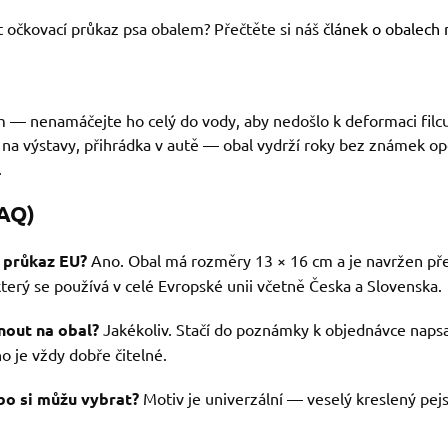
it očkovací průkaz psa obalem? Přečtěte si náš
článek o obalech 
m — nenamáčejte ho celý do vody, aby nedošlo k deformaci filc
a výstavy, přihrádka v autě — obal vydrží roky bez známek opot
.
FAQ)
 průkaz EU?
Ano. Obal má rozměry 13 × 16 cm a je navržen př
který se používá v celé Evropské unii včetně Česka a Slovenska.
nout na obal?
Jakékoliv. Stačí do poznámky k objednávce napsa
o je vždy dobře čitelné.
bo si můžu vybrat?
Motiv je univerzální — veselý kreslený pejs