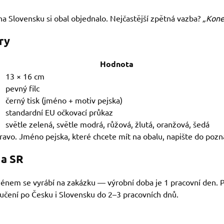
na Slovensku si obal objednalo. Nejčastější zpětná vazba?
„Kone
ry
Hodnota
13 × 16 cm
pevný filc
černý tisk (jméno + motiv pejska)
standardní EU očkovací průkaz
světle zelená, světle modrá, růžová, žlutá, oranžová, šedá
pravo. Jméno pejska, které chcete mít na obalu, napište do poz
 a SR
ménem se vyrábí na zakázku — výrobní doba je 1 pracovní den. 
učení po Česku i Slovensku do 2–3 pracovních dnů.