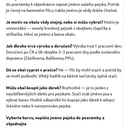
do poznámky k objednávce napsat jméno vašeho pejska. Potisk
je černý na barevném filcu, takže jméno je vždy dobře čitelné.
Je motiv na obalu vždy stejný, nebo si můžu vybrat?
Motiv je
univerzální — veselý kreslený pejsek s obojkem, tlapičky a
stříkačka. Mění se jméno a barva obalu.
Jak dlouho trvá výroba a doručení?
Výroba trvá 1 pracovní den.
Doručení po ČR a SR obvykle 2–3 pracovní dny podle zvoleného
dopravce (Zásilkovna, Balíkovna, PPL).
Dá se obal vyprat v pračce?
Ne — filc by mohl srazit a potisk by
se mohl poškodit. Vlhký hadřík na běžné nečistoty úplně stačí.
Můžu obal koupit jako dárek?
Rozhodně — je to jeden z
nejoblíbenějších dárků pro pejskaře. Stačí znát jméno psa a
vybrat barvu. Hodně zákazníků ho kupuje jako dárek k adopci
štěněte nebo k narozeninám pejska.
Vyberte barvu, napište jméno pejska do poznámky a
objednejte