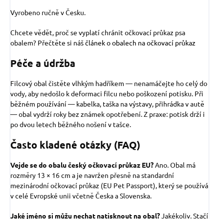
Vyrobeno ručně v Česku.
Chcete vědět, proč se vyplatí chránit očkovací průkaz psa
obalem? Přečtěte si náš
článek o obalech na očkovací průkaz
Péče a údržba
Filcový obal čistěte vlhkým hadříkem — nenamáčejte ho celý do
vody, aby nedošlo k deformaci filcu nebo poškození potisku. Při
běžném používání — kabelka, taška na výstavy, přihrádka v autě
— obal vydrží roky bez známek opotřebení. Z praxe: potisk drží i
po dvou letech běžného nošení v tašce.
Často kladené otázky (FAQ)
Vejde se do obalu český očkovací průkaz EU?
Ano. Obal má
rozměry 13 × 16 cm a je navržen přesně na standardní
mezinárodní očkovací průkaz (EU Pet Passport), který se používá
v celé Evropské unii včetně Česka a Slovenska.
Jaké jméno si můžu nechat natisknout na obal?
Jakékoliv. Stačí