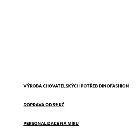
Personalizovaný obal na očkovací průkaz pro psa z pevného filcu
— se jménem vašeho pejska a obrázkem plemene, aby průkaz v
čekárně u veterináře hned poznali. Filc je příjemný na dotek,
nepromáčí se při běžném kontaktu s vlhkostí a chrání průkaz
před ohýbáním v tašce.
ZEPTAT SE
VÝROBA CHOVATELSKÝCH POTŘEB DINOFASHION
DOPRAVA OD 59 KČ
PERSONALIZACE NA MÍRU