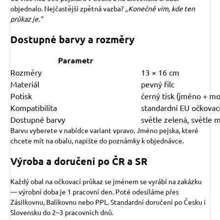
objednalo. Nejčastější zpětná vazba?
„Konečně vím, kde ten
průkaz je."
Dostupné barvy a rozměry
Parametr
Rozměry
13 × 16 cm
Materiál
pevný filc
Potisk
černý tisk (jméno + mo
Kompatibilita
standardní EU očkovac
Dostupné barvy
světle zelená, světle 
Barvu vyberete v nabídce variant vpravo. Jméno pejska, které
chcete mít na obalu, napište do poznámky k objednávce.
Výroba a doručení po ČR a SR
Každý obal na očkovací průkaz se jménem se vyrábí na zakázku
— výrobní doba je 1 pracovní den. Poté odesíláme přes
Zásilkovnu, Balíkovnu nebo PPL. Standardní doručení po Česku i
Slovensku do 2–3 pracovních dnů.