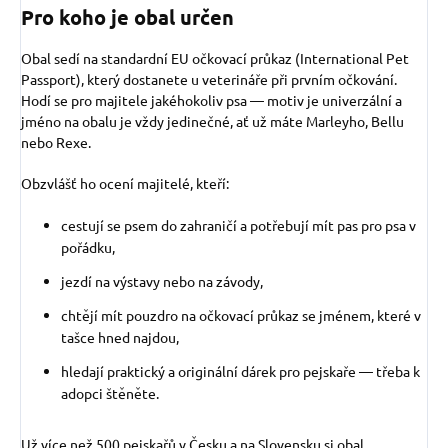
Pro koho je obal určen
Obal sedí na standardní EU očkovací průkaz (International Pet
Passport), který dostanete u veterináře při prvním očkování.
Hodí se pro majitele jakéhokoliv psa — motiv je univerzální a
jméno na obalu je vždy jedinečné, ať už máte Marleyho, Bellu
nebo Rexe.
Obzvlášť ho ocení majitelé, kteří:
cestují se psem do zahraničí a potřebují mít pas pro psa v
pořádku,
jezdí na výstavy nebo na závody,
chtějí mít pouzdro na očkovací průkaz se jménem, které v
tašce hned najdou,
hledají praktický a originální dárek pro pejskaře — třeba k
adopci štěněte.
Už více než 500 pejskařů v Česku a na Slovensku si obal