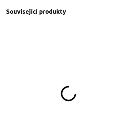
Související produkty
SKLADEM
SKLADEM
(>5 KS)
(>5 KS)
Ledvinka na pamlsky
Pamlskovník se jménem na
Splash
přání
790 Kč
390 Kč
Do košíku
Do košíku