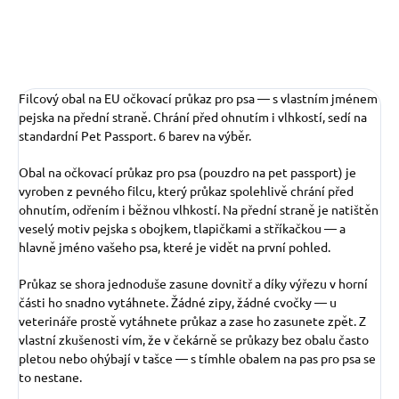
Filcový obal na EU očkovací průkaz pro psa — s vlastním jménem
pejska na přední straně. Chrání před ohnutím i vlhkostí, sedí na
standardní Pet Passport. 6 barev na výběr.
Obal na očkovací průkaz pro psa (pouzdro na pet passport) je
vyroben z pevného filcu, který průkaz spolehlivě chrání před
ohnutím, odřením i běžnou vlhkostí. Na přední straně je natištěn
veselý motiv pejska s obojkem, tlapičkami a stříkačkou — a
hlavně jméno vašeho psa, které je vidět na první pohled.
Průkaz se shora jednoduše zasune dovnitř a díky výřezu v horní
části ho snadno vytáhnete. Žádné zipy, žádné cvočky — u
veterináře prostě vytáhnete průkaz a zase ho zasunete zpět. Z
vlastní zkušenosti vím, že v čekárně se průkazy bez obalu často
pletou nebo ohýbají v tašce — s tímhle obalem na pas pro psa se
to nestane.