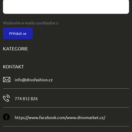
Vložením e-mailu souhlasíte s
podmínkami ochrany osobních údajů
Přihlásit se
KATEGORIE
KONTAKT
info
@
dinofashion.cz
774 812 826
https://www.facebook.com/www.dinomarket.cz/