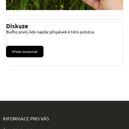
Diskuze
Buďte první, kdo napíše příspěvek k této položce.
Přidat komentář
Z
á
p
INFORMACE PRO VÁS
a
t