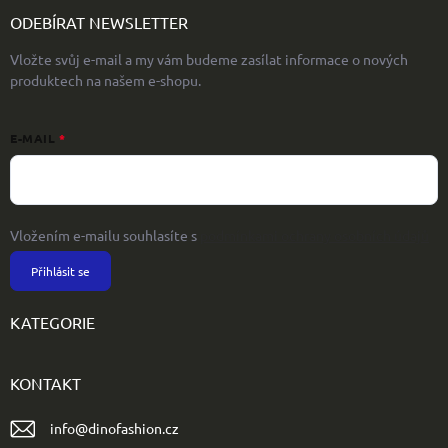
ODEBÍRAT NEWSLETTER
Vložte svůj e-mail a my vám budeme zasílat informace o nových
produktech na našem e-shopu.
E-MAIL
Vložením e-mailu souhlasíte s
podmínkami ochrany osobních údajů
Přihlásit se
KATEGORIE
KONTAKT
info
@
dinofashion.cz