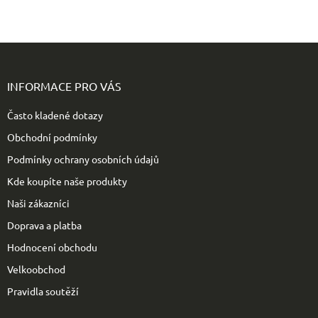
Z
á
p
INFORMACE PRO VÁS
a
t
Často kladené dotazy
í
Obchodní podmínky
Podmínky ochrany osobních údajů
Kde koupíte naše produkty
Naši zákazníci
Doprava a platba
Hodnocení obchodu
Velkoobchod
Pravidla soutěží