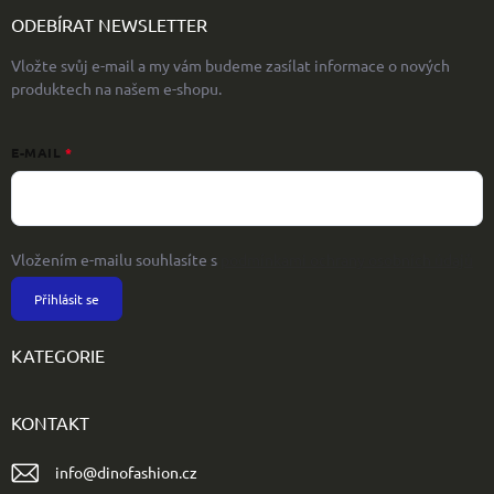
ODEBÍRAT NEWSLETTER
Vložte svůj e-mail a my vám budeme zasílat informace o nových
produktech na našem e-shopu.
E-MAIL
Vložením e-mailu souhlasíte s
podmínkami ochrany osobních údajů
Přihlásit se
KATEGORIE
KONTAKT
info
@
dinofashion.cz