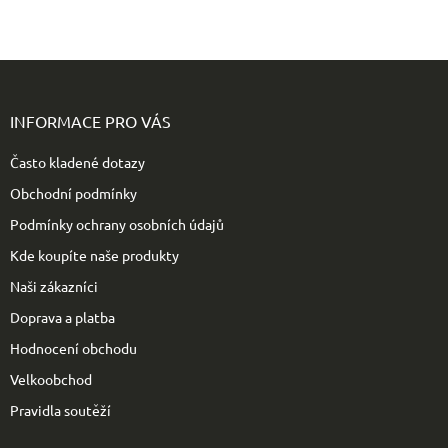
Z
á
p
INFORMACE PRO VÁS
a
t
Často kladené dotazy
í
Obchodní podmínky
Podmínky ochrany osobních údajů
Kde koupíte naše produkty
Naši zákazníci
Doprava a platba
Hodnocení obchodu
Velkoobchod
Pravidla soutěží