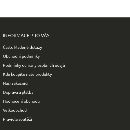
Z
á
p
INFORMACE PRO VÁS
a
t
Často kladené dotazy
í
Obchodní podmínky
Podmínky ochrany osobních údajů
Kde koupíte naše produkty
Naši zákazníci
Doprava a platba
Hodnocení obchodu
Velkoobchod
Pravidla soutěží