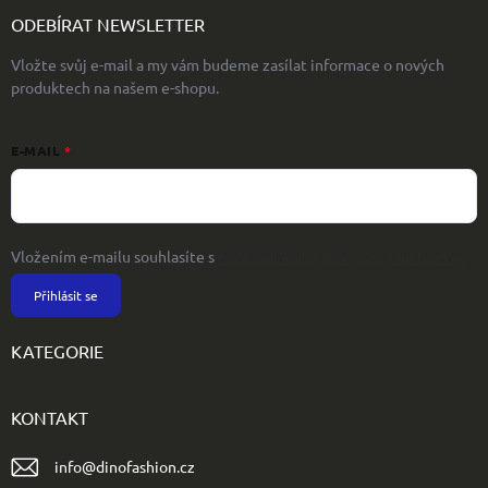
ODEBÍRAT NEWSLETTER
Vložte svůj e-mail a my vám budeme zasílat informace o nových
produktech na našem e-shopu.
E-MAIL
Vložením e-mailu souhlasíte s
podmínkami ochrany osobních údajů
Přihlásit se
KATEGORIE
KONTAKT
info
@
dinofashion.cz