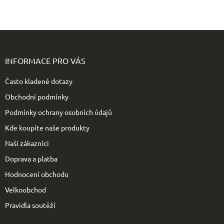
Z
á
p
INFORMACE PRO VÁS
a
t
Často kladené dotazy
í
Obchodní podmínky
Podmínky ochrany osobních údajů
Kde koupíte naše produkty
Naši zákazníci
Doprava a platba
Hodnocení obchodu
Velkoobchod
Pravidla soutěží