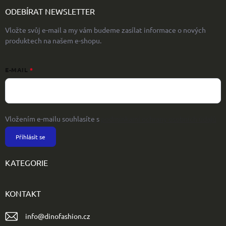
ODEBÍRAT NEWSLETTER
Vložte svůj e-mail a my vám budeme zasílat informace o nových
produktech na našem e-shopu.
E-MAIL
Vložením e-mailu souhlasíte s
podmínkami ochrany osobních údajů
Přihlásit se
KATEGORIE
KONTAKT
info
@
dinofashion.cz