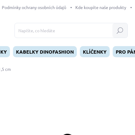
Podmínky ochrany osobních údajů
Kde koupíte naše produkty
Hledat
ÍKY
KABELKY DINOFASHION
KLÍČENKY
PRO PÁ
1,5 cm
dnocení
69 Kč
Měrná
SKLADEM
(1 KS)
cena:
MŮŽEME DORUČIT DO:
11.8.2
−