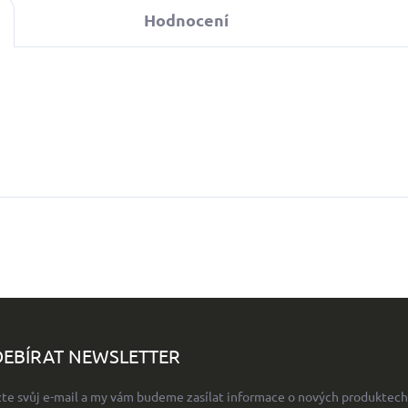
Hodnocení
EBÍRAT NEWSLETTER
žte svůj e-mail a my vám budeme zasílat informace o nových produktech