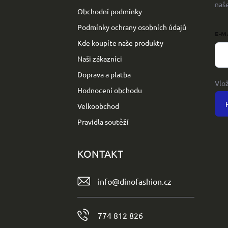
naš
Obchodní podmínky
Podmínky ochrany osobních údajů
E-M
Kde koupíte naše produkty
Naši zákazníci
Doprava a platba
Vlo
Hodnocení obchodu
Velkoobchod
Pravidla soutěží
KONTAKT
info
@
dinofashion.cz
774 812 826