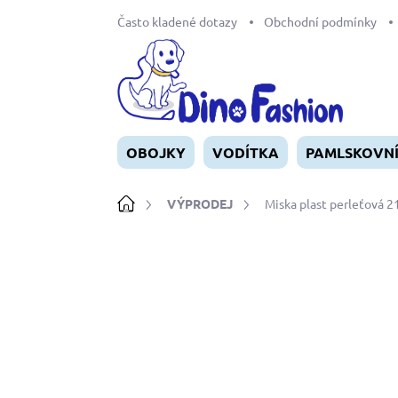
Přejít
Často kladené dotazy
Obchodní podmínky
na
obsah
OBOJKY
VODÍTKA
PAMLSKOVN
Domů
VÝPRODEJ
Miska plast perleťová 2
Neohodnoceno
Podrobnosti ho