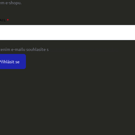
em e-shopu.
AIL
žením e-mailu souhlasíte s
podmínkami ochrany osobních údajů
Přihlásit se