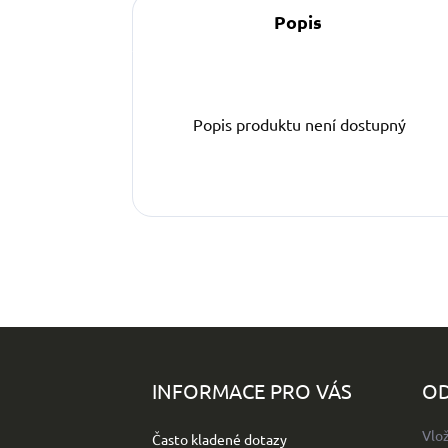
Popis
Popis produktu není dostupný
Z
á
p
INFORMACE PRO VÁS
OD
a
t
Vlo
Často kladené dotazy
í