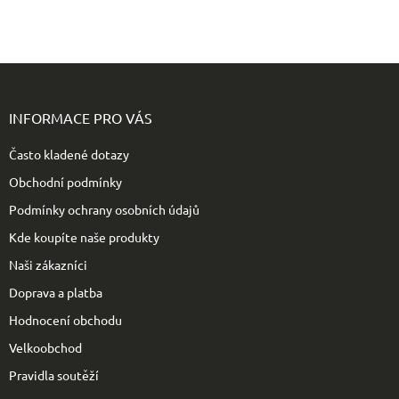
Z
á
p
INFORMACE PRO VÁS
a
t
Často kladené dotazy
í
Obchodní podmínky
Podmínky ochrany osobních údajů
Kde koupíte naše produkty
Naši zákazníci
Doprava a platba
Hodnocení obchodu
Velkoobchod
Pravidla soutěží