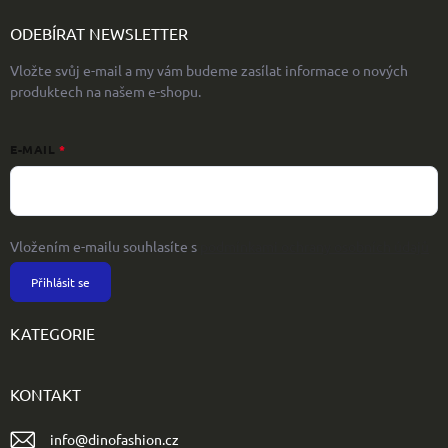
ODEBÍRAT NEWSLETTER
Vložte svůj e-mail a my vám budeme zasílat informace o nových
produktech na našem e-shopu.
E-MAIL
Vložením e-mailu souhlasíte s
podmínkami ochrany osobních údajů
Přihlásit se
KATEGORIE
KONTAKT
info
@
dinofashion.cz