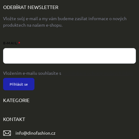
ODEBÍRAT NEWSLETTER
Vložte svůj e-mail a my vám budeme zasílat informace o nových
produktech na našem e-shopu.
E-MAIL
Vložením e-mailu souhlasíte s
podmínkami ochrany osobních údajů
Přihlásit se
KATEGORIE
KONTAKT
info
@
dinofashion.cz