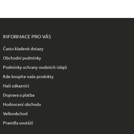
Z
á
p
INFORMACE PRO VÁS
a
t
Často kladené dotazy
í
Obchodní podmínky
Podmínky ochrany osobních údajů
Kde koupíte naše produkty
Naši zákazníci
Doprava a platba
Hodnocení obchodu
Velkoobchod
Pravidla soutěží