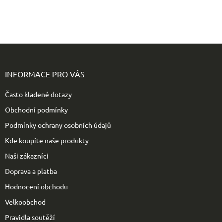
Z
á
p
INFORMACE PRO VÁS
a
t
Často kladené dotazy
í
Obchodní podmínky
Podmínky ochrany osobních údajů
Kde koupíte naše produkty
Naši zákazníci
Doprava a platba
Hodnocení obchodu
Velkoobchod
Pravidla soutěží