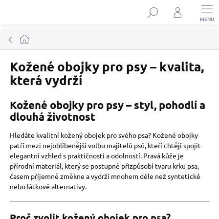
Přejít
Hledat
na
obsah
Domů
Kožené obojky pro psy – kvalita,
která vydrží
Kožené obojky pro psy – styl, pohodlí a
dlouhá životnost
Hledáte kvalitní kožený obojek pro svého psa? Kožené obojky
patří mezi nejoblíbenější volbu majitelů psů, kteří chtějí spojit
elegantní vzhled s praktičností a odolností. Pravá kůže je
přírodní materiál, který se postupně přizpůsobí tvaru krku psa,
časem příjemně změkne a vydrží mnohem déle než syntetické
nebo látkové alternativy.
Proč zvolit kožený obojek pro psa?