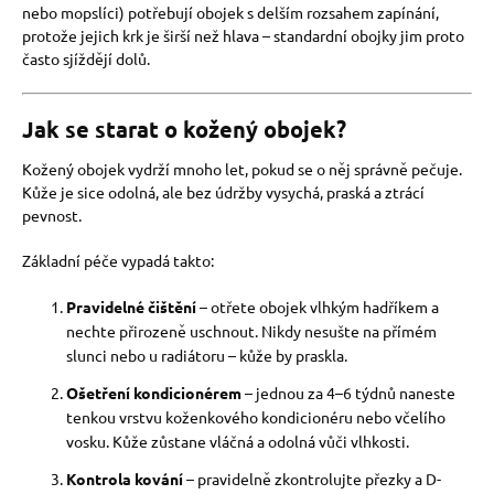
nebo mopslíci) potřebují obojek s delším rozsahem zapínání,
protože jejich krk je širší než hlava – standardní obojky jim proto
často sjíždějí dolů.
Jak se starat o kožený obojek?
Kožený obojek vydrží mnoho let, pokud se o něj správně pečuje.
Kůže je sice odolná, ale bez údržby vysychá, praská a ztrácí
pevnost.
Základní péče vypadá takto:
Pravidelné čištění
– otřete obojek vlhkým hadříkem a
nechte přirozeně uschnout. Nikdy nesušte na přímém
slunci nebo u radiátoru – kůže by praskla.
Ošetření kondicionérem
– jednou za 4–6 týdnů naneste
tenkou vrstvu koženkového kondicionéru nebo včelího
vosku. Kůže zůstane vláčná a odolná vůči vlhkosti.
Kontrola kování
– pravidelně zkontrolujte přezky a D-