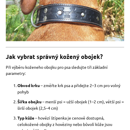
Jak vybrat správný kožený obojek?
Při výběru koženeho obojku pro psa sledujte tři základní
parametry:
Obvod krku
– změřte krk psa a přidejte 2–3 cm pro volný
pohyb
Šířka obojku
– menší psi = užší obojek (1–2 cm), větší psi =
širší obojek (2,5–4 cm)
Typ kůže
– hovězí štípenka je cenově dostupná,
celokožené obojky z hověziny nebo bůvolí kůže jsou