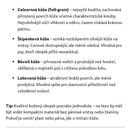
Celozrnná kůže (full-grain)
– nejvyšší kvalita, zachovává
přirozený povrch kůže včetně charakteristické kresby.
Nejodolnější vůči vlhkosti a oděru, časem získává krásnou
patinu.
Štípenková kůže
– vzniká rozštěpením silnější kůže na
vrstvy. Cenově dostupnější, ale méně odolná. Vhodná pro
psy, kteří obojek příliš nezatěžují.
Bůvolí kůže
– přirozeně měkčí a pružnější než hovězí,
oblíbená u majitelů psů s citlivou pokožkou krku.
Lakovaná kůže
– atraktivní lesklý povrch, ale méně
prodyšná. Vhodná spíše pro slavnostní příležitosti než
celodenní nošení.
Tip:
Kvalitní kožený obojek poznáte jednoduše – na řezu by měl
být vidět kompaktní materiál bez pěnové vrstvy nebo tkaniny.
Pokud je uvnitř plast nebo pěna, jde o imitaci kůže.