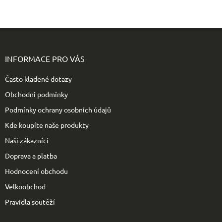
Z
á
p
INFORMACE PRO VÁS
a
t
Často kladené dotazy
í
Obchodní podmínky
Podmínky ochrany osobních údajů
Kde koupíte naše produkty
Naši zákazníci
Doprava a platba
Hodnocení obchodu
Velkoobchod
Pravidla soutěží