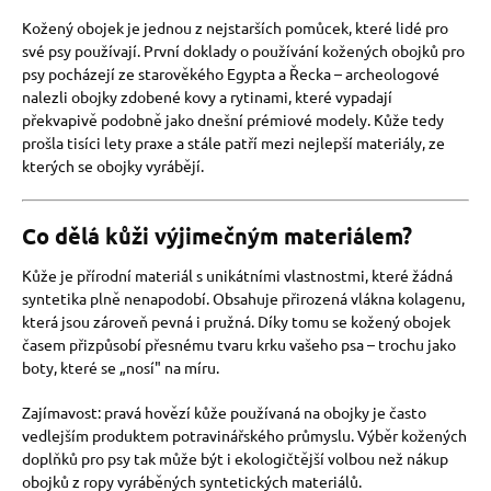
Kožený obojek je jednou z nejstarších pomůcek, které lidé pro
své psy používají. První doklady o používání kožených obojků pro
psy pocházejí ze starověkého Egypta a Řecka – archeologové
nalezli obojky zdobené kovy a rytinami, které vypadají
překvapivě podobně jako dnešní prémiové modely. Kůže tedy
prošla tisíci lety praxe a stále patří mezi nejlepší materiály, ze
kterých se obojky vyrábějí.
Co dělá kůži výjimečným materiálem?
Kůže je přírodní materiál s unikátními vlastnostmi, které žádná
syntetika plně nenapodobí. Obsahuje přirozená vlákna kolagenu,
která jsou zároveň pevná i pružná. Díky tomu se kožený obojek
časem přizpůsobí přesnému tvaru krku vašeho psa – trochu jako
boty, které se „nosí" na míru.
Zajímavost: pravá hovězí kůže používaná na obojky je často
vedlejším produktem potravinářského průmyslu. Výběr kožených
doplňků pro psy tak může být i ekologičtější volbou než nákup
obojků z ropy vyráběných syntetických materiálů.