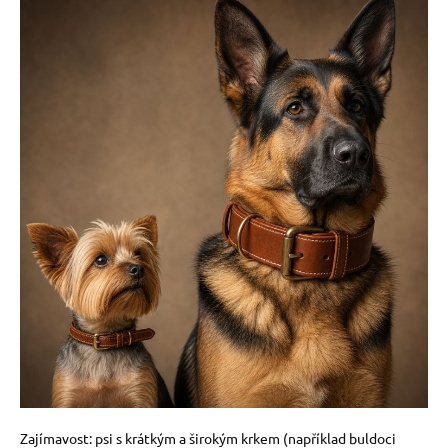
Zajímavost: psi s krátkým a širokým krkem (například buldoci