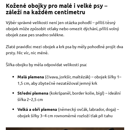
Kožené obojky pro malé i velké psy –
záleží na každém centimetru
Výběr správné velikosti není jen otázka pohodlí – příliš těsný
obojek může způsobit otlaky nebo omezit dýchání, příliš volný
obojek zase pes snadno svlékne.
Zlaté pravidlo: mezi obojek a krk psa by měly pohodlně projít dva
prsty. Nic víc, nic méně.
Šířka obojku by měla odpovídat velikosti psa:
Malá plemena
(čivava, jorkšír, maltézák) – obojek šířky 1–
1,5 cm, aby zbytečně nezatěžoval jemný krk
Střední plemena
(kokršpaněl, border kolie, bígl) – ideální
šířka 2–2,5 cm
Velká a obří plemena
(německý ovčák, labrador, doga) –
obojek šířky 3–4 cm rovnoměrně rozloží tlak při tahu