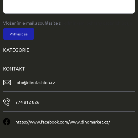
Vložením e-mailu souhlasíte s
podmínkami ochrany osobních údajů
Přihlásit se
KATEGORIE
KONTAKT
info
@
dinofashion.cz
774 812 826
https://www.facebook.com/www.dinomarket.cz/