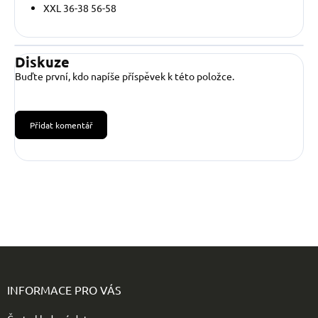
XXL 36-38 56-58
Diskuze
Buďte první, kdo napíše příspěvek k této položce.
Přidat komentář
Z
á
p
INFORMACE PRO VÁS
a
t