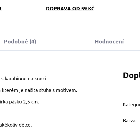
B
DOPRAVA OD 59 KČ
Podobné (4)
Hodnocení
Dop
 s karabinou na konci.
a kterém je našita stuha s motivem.
ířka pásku 2,5 cm.
Kategor
Barva
:
akékoliv délce.