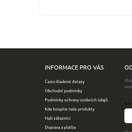
Z
á
p
INFORMACE PRO VÁS
OD
a
t
Vlo
Často kladené dotazy
í
naš
Obchodní podmínky
Podmínky ochrany osobních údajů
E-M
Kde koupíte naše produkty
Naši zákazníci
Doprava a platba
Vlo