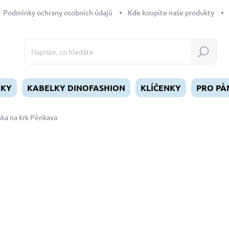
Podmínky ochrany osobních údajů
Kde koupíte naše produkty
Hledat
ÍKY
KABELKY DINOFASHION
KLÍČENKY
PRO PÁ
nka na krk Pěnkava
dnocení
199 Kč
Měrná
SKLADEM
(>5 KS)
cena:
MŮŽEME DORUČIT DO:
12.8.2
−