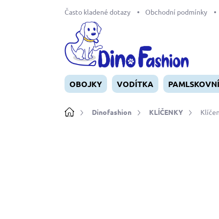
Přejít
Často kladené dotazy
Obchodní podmínky
na
obsah
OBOJKY
VODÍTKA
PAMLSKOVN
Domů
Dinofashion
KLÍČENKY
Klíče
Neohodnoceno
Podrobnosti ho