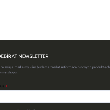
EBÍRAT NEWSLETTER
žte svůj e-mail a my vám budeme zasílat informace o nových produktech
em e-shopu.
AIL
žením e-mailu souhlasíte s
podmínkami ochrany osobních údajů