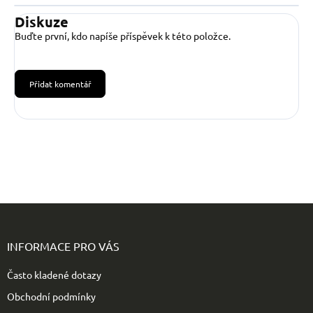
Diskuze
Buďte první, kdo napíše příspěvek k této položce.
Přidat komentář
Z
á
p
INFORMACE PRO VÁS
a
t
Často kladené dotazy
í
Obchodní podmínky