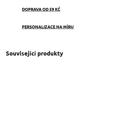
DOPRAVA OD 59 KČ
PERSONALIZACE NA MÍRU
Související produkty
SKLADEM
SKLADEM
(>5 KS)
(>5 KS)
Klíčenka Mopsík
Obojek Dinofashion Mops