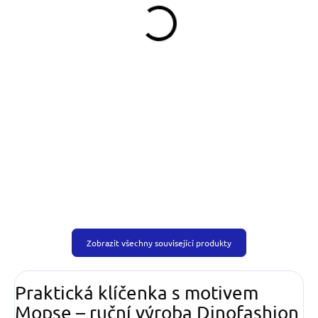
199 Kč
329 Kč
od
Do košíku
Detail
Obojek můžete sladit
s vodítkem, pamlskovníkem a kab
stejném vzoru.
Zobrazit všechny související produkty
Praktická klíčenka s motivem
Mopse – ruční výroba Dinofashion