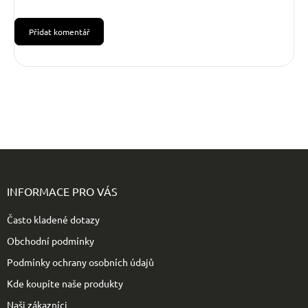
Přidat komentář
Z
á
p
INFORMACE PRO VÁS
a
t
Často kladené dotazy
í
Obchodní podmínky
Podmínky ochrany osobních údajů
Kde koupíte naše produkty
Naši zákazníci