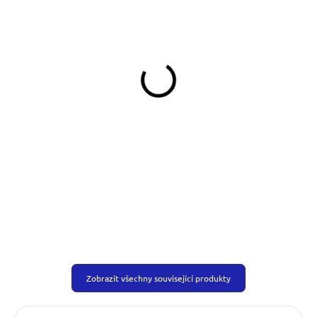
SKLADEM
SKLADEM
(>5 KS)
(>5 KS)
Klíčenka Jezevčík ve
Klíčenka Dachshund
svetru
109 Kč
109 Kč
Do košíku
Do košíku
Zobrazit všechny související produkty