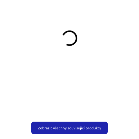
SKLADEM
SKLADEM
(>5 KS)
(>5 KS)
Klíčenka na krk
Pamlskovník Smiling Dogs
Dinofashion I Love My
349 Kč
Dogs
199 Kč
Do košíku
Do košíku
Zobrazit všechny související produkty