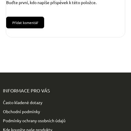
Buďte první, kdo napíše příspěvek k této položce.
Přidat komentář
Z
á
p
INFORMACE PRO VÁS
a
t
Často kladené dotazy
í
Obchodní podmínky
Podmínky ochrany osobních údajů
Kde koupíte naše produkty