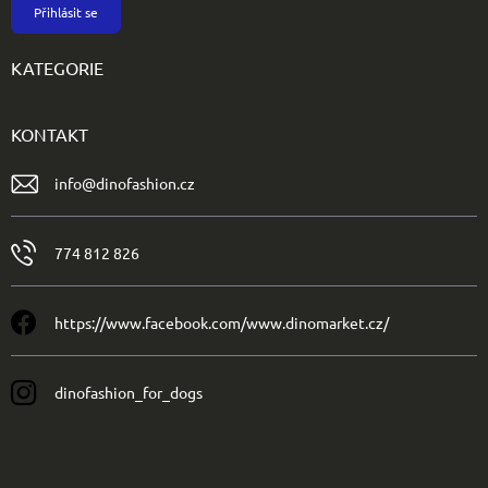
Přihlásit se
KATEGORIE
KONTAKT
info
@
dinofashion.cz
774 812 826
https://www.facebook.com/www.dinomarket.cz/
dinofashion_for_dogs