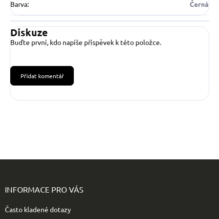
Barva
:
Černá
Diskuze
Buďte první, kdo napíše příspěvek k této položce.
Přidat komentář
Z
á
p
INFORMACE PRO VÁS
a
t
Často kladené dotazy
í