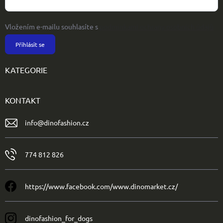
Vložením e-mailu souhlasíte s
podmínkami ochrany osobních údajů
Přihlásit se
KATEGORIE
KONTAKT
info
@
dinofashion.cz
774 812 826
https://www.facebook.com/www.dinomarket.cz/
dinofashion_for_dogs