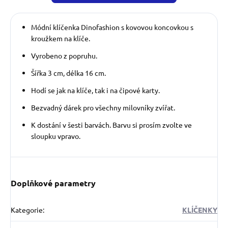
Módní klíčenka Dinofashion s
kovovou koncovkou s
kroužkem
na klíče.
Vyrobeno z popruhu.
Šířka 3 cm, délka
16 cm.
Hodí se jak na klíče, tak i na
čipové karty.
Bezvadný dárek pro všechny milovníky zvířat.
K dostání v šesti barvách. Barvu si prosím zvolte ve
sloupku vpravo.
Doplňkové parametry
Kategorie
:
KLÍČENKY