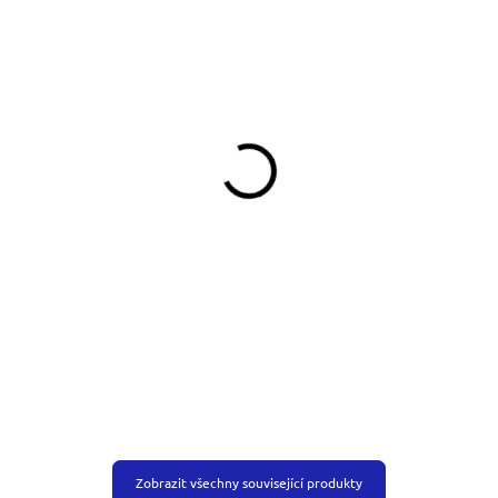
SKLADEM
SKLADEM
(>5 KS)
(>5 KS)
Pamlskovník Německý
Pamlskovník Dinofashion
ovčák
Doga
390 Kč
349 Kč
Do košíku
Do košíku
Zobrazit všechny související produkty