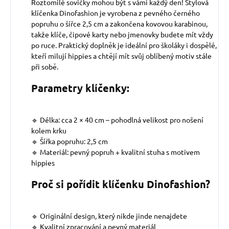
Roztomilé sovičky mohou být s vámi každý den! Stylová
klíčenka Dinofashion je vyrobena z pevného černého
popruhu o šířce 2,5 cm a zakončena kovovou karabinou,
takže klíče, čipové karty nebo jmenovky budete mít vždy
po ruce. Praktický doplněk je ideální pro školáky i dospělé,
kteří milují hippies a chtějí mít svůj oblíbený motiv stále
při sobě.
Parametry klíčenky:
🔹 Délka: cca 2 × 40 cm – pohodlná velikost pro nošení
kolem krku
🔹 Šířka popruhu: 2,5 cm
🔹 Materiál: pevný popruh + kvalitní stuha s motivem
hippies
Proč si pořídit klíčenku Dinofashion?
🔹 Originální design, který nikde jinde nenajdete
🔹 Kvalitní zpracování a pevný materiál