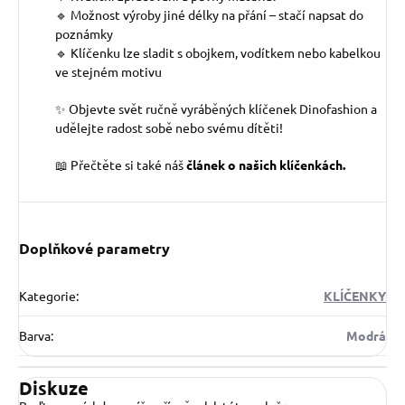
🔹 Možnost výroby jiné délky na přání – stačí napsat do
poznámky
🔹 Klíčenku lze sladit s obojkem, vodítkem nebo kabelkou
ve stejném motivu
✨ Objevte svět ručně vyráběných klíčenek Dinofashion a
udělejte radost sobě nebo svému dítěti!
📖 Přečtěte si také náš
článek o našich klíčenkách.
Doplňkové parametry
Kategorie
:
KLÍČENKY
Barva
:
Modrá
Diskuze