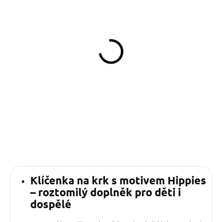
SKLADEM
SKLADEM
(>5 KS)
(>5 KS)
Klíčenka Hippies 17 cm
Popruhové vodítko Hippies
119 Kč
390 Kč
od
Do košíku
Detail
Klíčenka na krk s motivem Hippies
– roztomilý doplněk pro děti i
dospělé