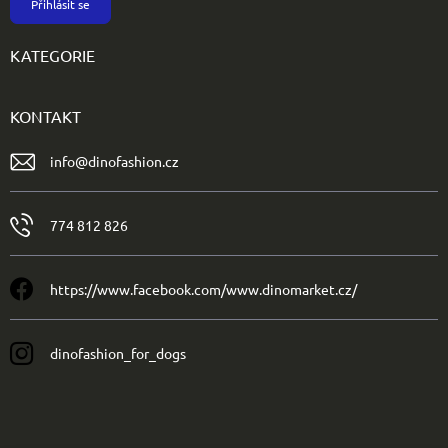
Přihlásit se
KATEGORIE
KONTAKT
info
@
dinofashion.cz
774 812 826
https://www.facebook.com/www.dinomarket.cz/
dinofashion_for_dogs