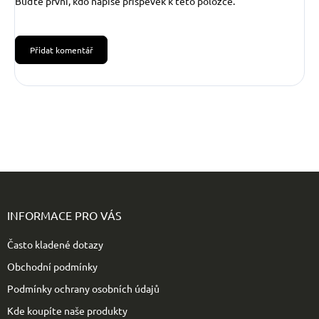
Buďte první, kdo napíše příspěvek k této položce.
Přidat komentář
Z
á
p
INFORMACE PRO VÁS
a
t
Často kladené dotazy
í
Obchodní podmínky
Podmínky ochrany osobních údajů
Kde koupíte naše produkty