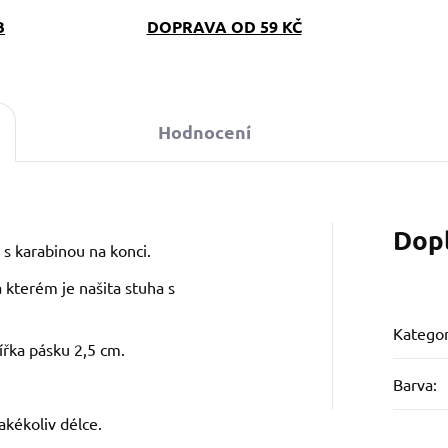
B
DOPRAVA OD 59 KČ
Hodnocení
Dop
 s karabinou na konci.
 kterém je našita stuha s
Kategor
ířka pásku 2,5 cm.
Barva
:
akékoliv délce.