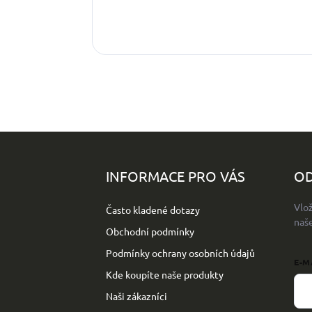
Z
á
p
INFORMACE PRO VÁS
OD
a
t
Vlo
Často kladené dotazy
í
naš
Obchodní podmínky
Podmínky ochrany osobních údajů
E-M
Kde koupíte naše produkty
Naši zákazníci