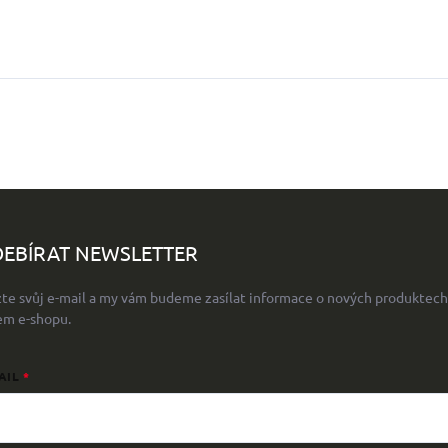
EBÍRAT NEWSLETTER
žte svůj e-mail a my vám budeme zasílat informace o nových produktech
em e-shopu.
AIL