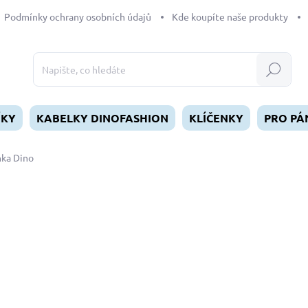
Podmínky ochrany osobních údajů
Kde koupíte naše produkty
Hledat
ÍKY
KABELKY DINOFASHION
KLÍČENKY
PRO PÁ
nka Dino
dnocení
199 Kč
Měrná
SKLADEM
(>5 KS)
cena:
MŮŽEME DORUČIT DO:
11.8.2
−