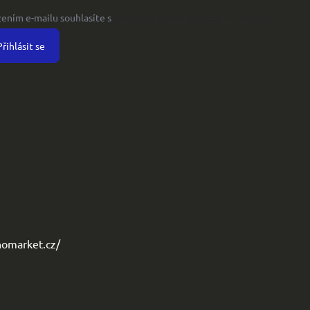
žením e-mailu souhlasíte s
podmínkami ochrany osobních údajů
Přihlásit se
omarket.cz/