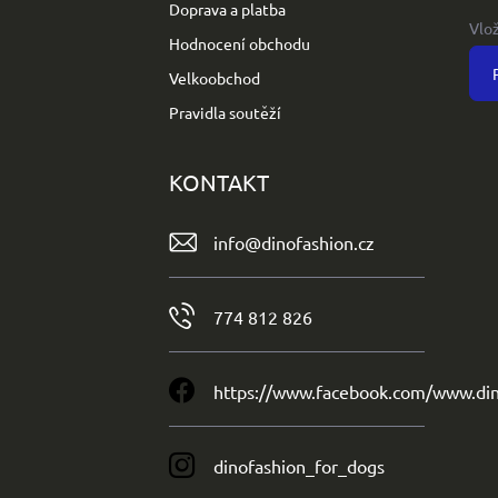
Doprava a platba
Vlo
Hodnocení obchodu
Velkoobchod
Pravidla soutěží
KONTAKT
info
@
dinofashion.cz
774 812 826
https://www.facebook.com/www.din
dinofashion_for_dogs