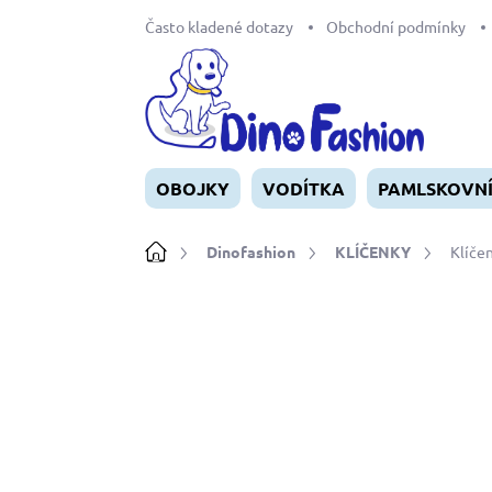
Přejít
Často kladené dotazy
Obchodní podmínky
na
obsah
OBOJKY
VODÍTKA
PAMLSKOVN
Domů
Dinofashion
KLÍČENKY
Klíče
Neohodnoceno
Podrobnosti ho