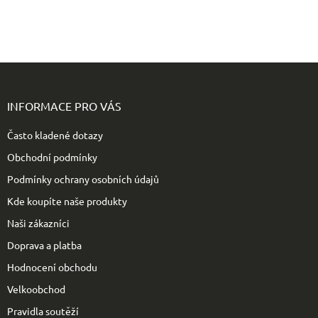
Z
á
p
INFORMACE PRO VÁS
a
t
Často kladené dotazy
í
Obchodní podmínky
Podmínky ochrany osobních údajů
Kde koupíte naše produkty
Naši zákazníci
Doprava a platba
Hodnocení obchodu
Velkoobchod
Pravidla soutěží