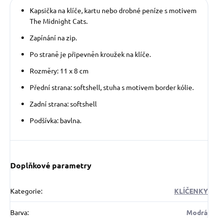
Kapsička na klíče, kartu nebo drobné peníze s motivem
The Midnight Cats.
Zapínání na zip.
Po straně je připevněn kroužek na klíče.
Rozměry: 11 x 8 cm
Přední strana: softshell, stuha s motivem border kólie.
Zadní strana: softshell
Podšívka: bavlna.
Doplňkové parametry
Kategorie
:
KLÍČENKY
Barva
:
Modrá