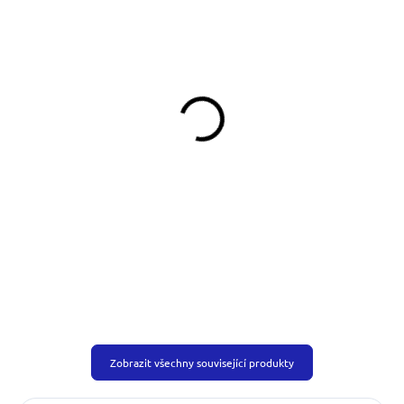
SKLADEM
SKLADEM
(>5 KS)
(>5 KS)
Klíčenka The Midnight Cats
Pamlskovník Kočky
199 Kč
349 Kč
Do košíku
Do košíku
Zobrazit všechny související produkty