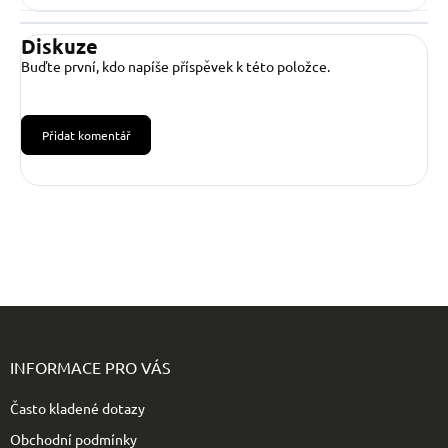
Diskuze
Buďte první, kdo napíše příspěvek k této položce.
Přidat komentář
Z
á
p
INFORMACE PRO VÁS
a
t
Často kladené dotazy
í
Obchodní podmínky