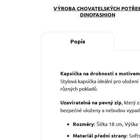
VÝROBA CHOVATELSKÝCH POTŘE
DINOFASHION
Popis
Kapsička na drobnosti s motivem 
Stylová kapsička ideální pro uložen
různých pokladů.
Uzavíratelná na pevný zip
, který 
bezpečně uloženy a nebudou vypad
Rozměry
: Šířka 18 cm, Výška
Materiál přední strany
: Soft