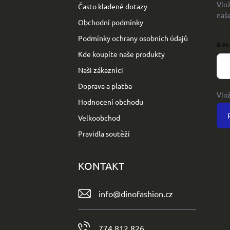
Vlo
Často kladené dotazy
í
naš
Obchodní podmínky
Podmínky ochrany osobních údajů
E-M
Kde koupíte naše produkty
Naši zákazníci
Doprava a platba
Vlo
Hodnocení obchodu
Velkoobchod
Pravidla soutěží
KONTAKT
info
@
dinofashion.cz
774 812 826