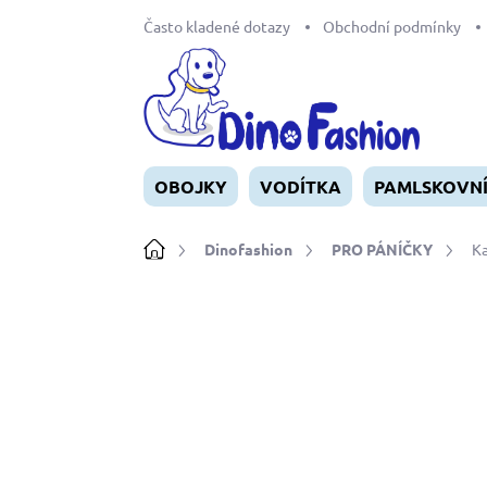
Přejít
Často kladené dotazy
Obchodní podmínky
na
obsah
OBOJKY
VODÍTKA
PAMLSKOVN
Domů
Dinofashion
PRO PÁNÍČKY
Ka
Neohodnoceno
Podrobnosti ho