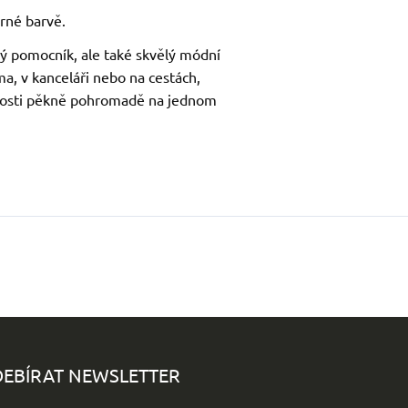
erné barvě.
ký pomocník, ale také skvělý módní
ma, v kanceláři nebo na cestách,
nosti pěkně pohromadě na jednom
EBÍRAT NEWSLETTER