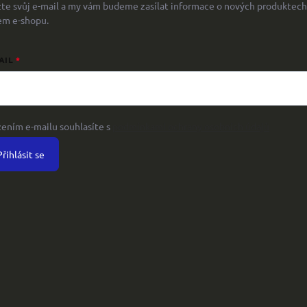
žte svůj e-mail a my vám budeme zasílat informace o nových produktech
em e-shopu.
AIL
žením e-mailu souhlasíte s
podmínkami ochrany osobních údajů
Přihlásit se