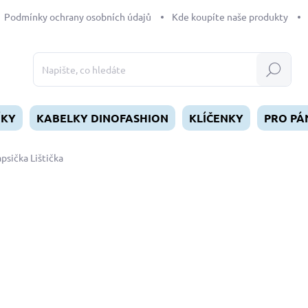
Podmínky ochrany osobních údajů
Kde koupíte naše produkty
Hledat
ÍKY
KABELKY DINOFASHION
KLÍČENKY
PRO PÁ
psička Lištička
dnocení
249 Kč
Měrná
SKLADEM
(>5 KS)
cena:
MŮŽEME DORUČIT DO:
12.8.2
−