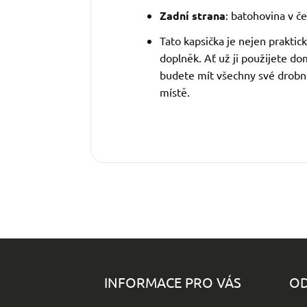
Zadní strana
: batohovina v č
Tato kapsička je nejen praktic
doplněk. Ať už ji použijete do
budete mít všechny své drob
místě.
Z
á
p
INFORMACE PRO VÁS
OD
a
t