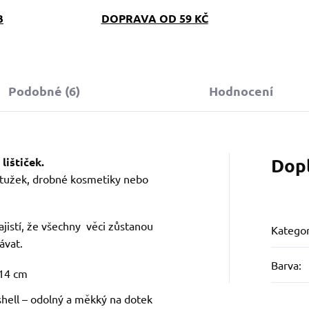
B
DOPRAVA OD 59 KČ
Podobné (6)
Hodnocení
Dop
lištiček.
í tužek, drobné kosmetiky nebo
zajistí, že všechny věci zůstanou
Kategor
ávat.
Barva
:
 14 cm
shell – odolný a měkký na dotek