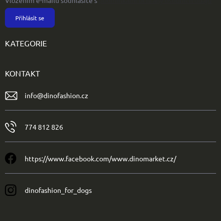
Vložením e-mailu souhlasíte s
podmínkami ochrany osobních údajů
Přihlásit se
KATEGORIE
KONTAKT
info
@
dinofashion.cz
774 812 826
https://www.facebook.com/www.dinomarket.cz/
dinofashion_for_dogs