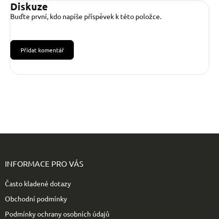
Diskuze
Buďte první, kdo napíše příspěvek k této položce.
Přidat komentář
Z
á
p
INFORMACE PRO VÁS
a
t
Často kladené dotazy
í
Obchodní podmínky
Podmínky ochrany osobních údajů