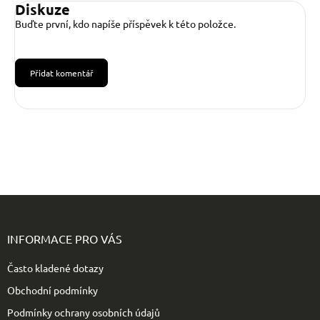
Diskuze
Buďte první, kdo napíše příspěvek k této položce.
Přidat komentář
Z
á
p
INFORMACE PRO VÁS
a
t
Často kladené dotazy
í
Obchodní podmínky
Podmínky ochrany osobních údajů