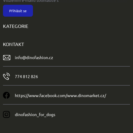
Vložením e-mailu souhlasíte s
podmínkami ochrany osobních údajů
Přihlásit se
KATEGORIE
KONTAKT
info
@
dinofashion.cz
774 812 826
https://www.facebook.com/www.dinomarket.cz/
dinofashion_for_dogs