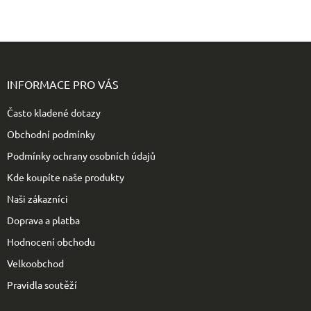
Z
á
p
INFORMACE PRO VÁS
a
t
Často kladené dotazy
í
Obchodní podmínky
Podmínky ochrany osobních údajů
Kde koupíte naše produkty
Naši zákazníci
Doprava a platba
Hodnocení obchodu
Velkoobchod
Pravidla soutěží