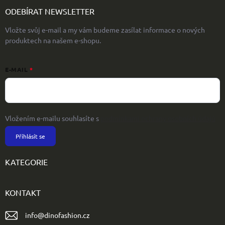
ODEBÍRAT NEWSLETTER
Vložte svůj e-mail a my vám budeme zasílat informace o nových
produktech na našem e-shopu.
E-MAIL
Vložením e-mailu souhlasíte s
podmínkami ochrany osobních údajů
Přihlásit se
KATEGORIE
KONTAKT
info
@
dinofashion.cz