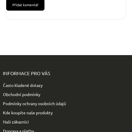
Přidat komentář
Z
á
p
INFORMACE PRO VÁS
a
t
Často kladené dotazy
í
Obchodní podmínky
Podmínky ochrany osobních údajů
Kde koupíte naše produkty
Naši zákazníci
Doprava a platba