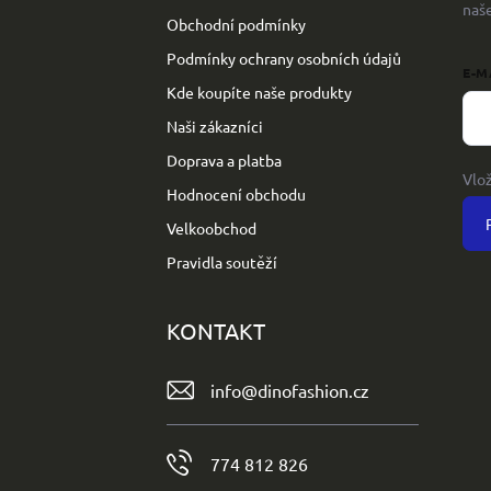
naš
Obchodní podmínky
Podmínky ochrany osobních údajů
E-M
Kde koupíte naše produkty
Naši zákazníci
Doprava a platba
Vlo
Hodnocení obchodu
Velkoobchod
Pravidla soutěží
KONTAKT
info
@
dinofashion.cz
774 812 826