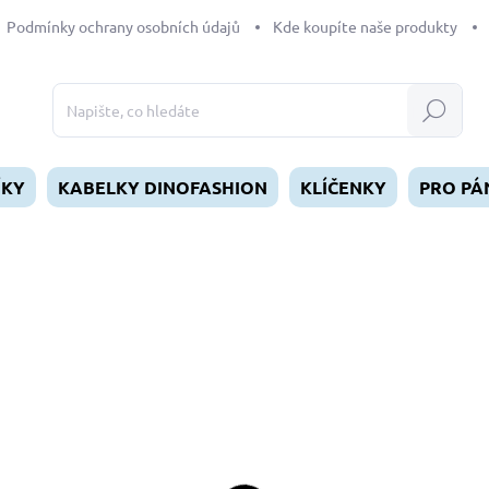
Podmínky ochrany osobních údajů
Kde koupíte naše produkty
Hledat
ÍKY
KABELKY DINOFASHION
KLÍČENKY
PRO PÁ
dnocení
39 Kč
Měrná
SKLADEM
(1 KS)
cena:
MŮŽEME DORUČIT DO:
11.8.2
−