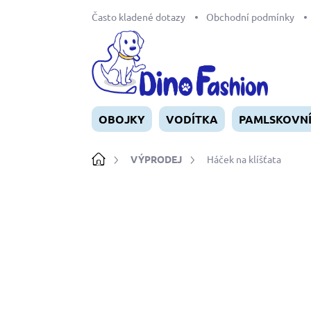
Přejít
Často kladené dotazy
Obchodní podmínky
na
obsah
OBOJKY
VODÍTKA
PAMLSKOVN
Domů
VÝPRODEJ
Háček na klíšťata
Neohodnoceno
Podrobnosti ho