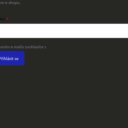
em e-shopu.
AIL
žením e-mailu souhlasíte s
podmínkami ochrany osobních údajů
Přihlásit se