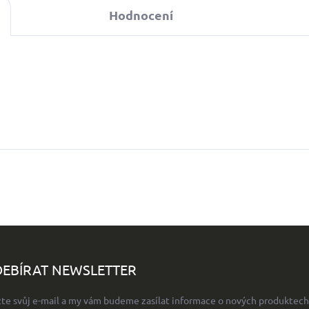
Hodnocení
EBÍRAT NEWSLETTER
žte svůj e-mail a my vám budeme zasílat informace o nových produktech