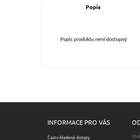
Popis
Popis produktu není dostupný
Z
á
p
INFORMACE PRO VÁS
OD
a
t
Vlo
Často kladené dotazy
í