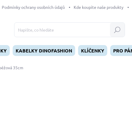
Podmínky ochrany osobních údajů
Kde koupíte naše produkty
Hledat
ÍKY
KABELKY DINOFASHION
KLÍČENKY
PRO PÁ
 béžová 35cm
dnocení
339 Kč
Měrná
SKLADEM
(1 KS)
cena:
MŮŽEME DORUČIT DO:
12.8.2
−