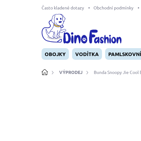
Přejít
Často kladené dotazy
Obchodní podmínky
na
obsah
OBOJKY
VODÍTKA
PAMLSKOVN
Domů
VÝPRODEJ
Bunda Snoopy Jie Cool
Neohodnoceno
Podrobnosti ho