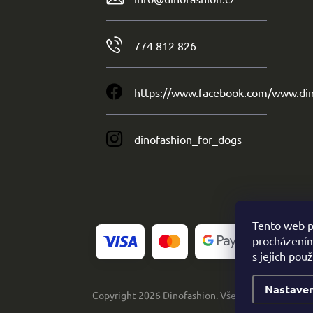
774 812 826
https://www.facebook.com/www.din
dinofashion_for_dogs
Tento web p
procházením
s jejich pou
Nastaven
Copyright 2026
Dinofashion
. Všechna práva vyhra