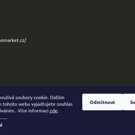
omarket.cz/
oužívá soubory cookie. Dalším
Odmítnout
S
 tohoto webu vyjadřujete souhlas
žíváním.. Více informací
zde
.
í
zena.