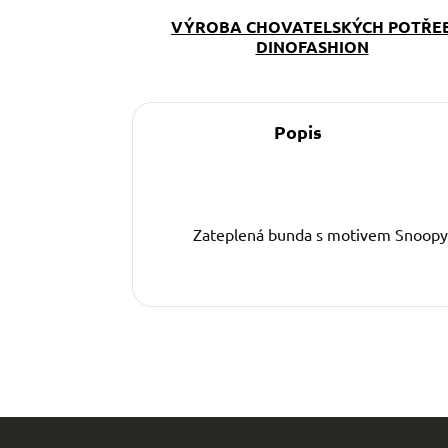
VÝROBA CHOVATELSKÝCH POTŘE
DINOFASHION
Popis
Zateplená bunda s motivem Snoopy. 
Z