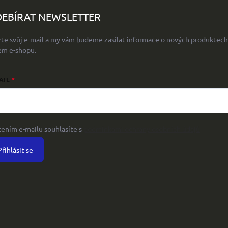
EBÍRAT NEWSLETTER
žte svůj e-mail a my vám budeme zasílat informace o nových produktech
em e-shopu.
AIL
žením e-mailu souhlasíte s
podmínkami ochrany osobních údajů
Přihlásit se