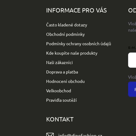
á
p
INFORMACE PRO VÁS
OD
a
t
Vlo
Často kladené dotazy
í
naš
Obchodní podmínky
Podmínky ochrany osobních údajů
E-M
Kde koupíte naše produkty
Naši zákazníci
Doprava a platba
Vlo
Hodnocení obchodu
Velkoobchod
Pravidla soutěží
KONTAKT
info
@
dinofashion.cz