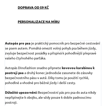
DOPRAVA OD 59 KČ
PERSONALIZACE NA MÍRU
Autopás pro psa
je praktický pomocník pro bezpečné cestování
se psem autem. Pomáhá omezit volný pohyb psa během jízdy,
zvyšuje bezpečnost posádky a přispívá k pohodlnější přepravě
vašeho čtyřnohého parťáka.
Autopás Dinofashion snadno připnete
kovovou karabinou k
postroji psa
a druhý konec jednoduše zasunete do zásuvky
bezpečnostního pásu v autě. Díky tomu je použití rychlé,
pohodlné a vhodné pro běžné jízdy i delší cesty.
Důležité upozornění:
Bezpečnostní pás pro psa do auta nikdy
nepřipínejte k obojku, ale vždy pouze k dobře padnoucímu
postroji.