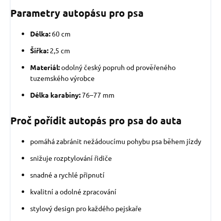
Parametry autopásu pro psa
Délka:
60 cm
Šířka:
2,5 cm
Materiál:
odolný český popruh od prověřeného
tuzemského výrobce
Délka karabiny:
76–77 mm
Proč pořídit autopás pro psa do auta
pomáhá zabránit nežádoucímu pohybu psa během jízdy
snižuje rozptylování řidiče
snadné a rychlé připnutí
kvalitní a odolné zpracování
stylový design pro každého pejskaře