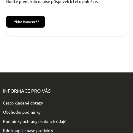
Buďte první, kdo napíše příspěvek k této položce.
Přidat komentář
Z
á
p
INFORMACE PRO VÁS
a
t
Často kladené dotazy
í
Obchodní podmínky
Podmínky ochrany osobních údajů
Kde koupíte naše produkty