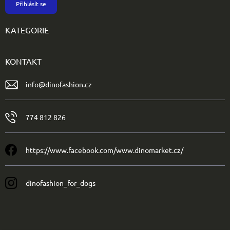
Přihlásit se
KATEGORIE
KONTAKT
info
@
dinofashion.cz
774 812 826
https://www.facebook.com/www.dinomarket.cz/
dinofashion_for_dogs